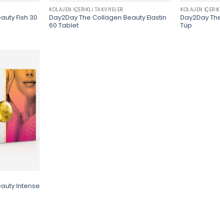
KOLAJEN İÇERIKLI TAKVIYELER
KOLAJEN İÇERIK
uty Fish 30
Day2Day The Collagen Beauty Elastin
Day2Day The
60 Tablet
Tüp
auty Intense