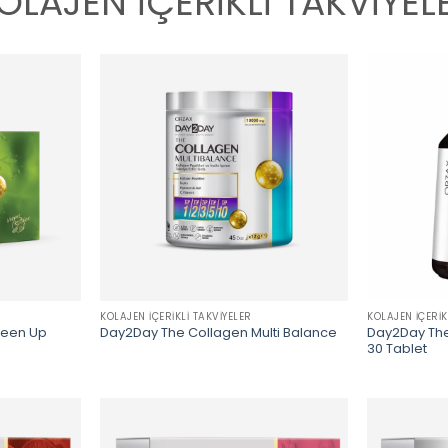
OLAJEN İÇERİKLİ TAKVİYEL
KOLAJEN İÇERIKLI TAKVIYELER
KOLAJEN İÇERIK
reen Up
Day2Day The
Day2Day The Collagen Multi Balance
30 Tablet