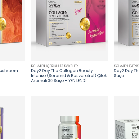
KOLAJEN İÇERIKLI TAKVIYELER
KOLAJEN İÇERIK
Mushroom
Day2 Day The Collagen Beauty
Day2 Day Th
Intense (Seramid & Resveratrol) Çilek
Saşe
Aromalı 30 Saşe – YENİLENDİ!