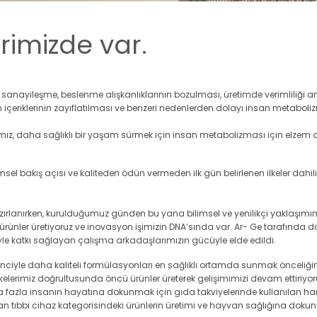
rimizde var.
sanayileşme, beslenme alışkanlıklarının bozulması, üretimde verimliliği a
n içeriklerinin zayıflatılması ve benzeri nedenlerden dolayı insan metaboliz
mız, daha sağlıklı bir yaşam sürmek için insan metabolizması için elzem o
sel bakış açısı ve kaliteden ödün vermeden ilk gün belirlenen ilkeler dah
azırlanırken, kurulduğumuz günden bu yana bilimsel ve yenilikçi yaklaşımımı
rünler üretiyoruz ve inovasyon işimizin DNA’sında var. Ar- Ge tarafında d
eriyle katkı sağlayan çalışma arkadaşlarımızın gücüyle elde edildi.
nciyle daha kaliteli formülasyonları en sağlıklı ortamda sunmak önceliğimi
k ilkelerimiz doğrultusunda öncü ürünler üreterek gelişimimizi devam ettiriyor
 fazla insanın hayatına dokunmak için gıda takviyelerinde kullanılan ham
n tıbbi cihaz kategorisindeki ürünlerin üretimi ve hayvan sağlığına dokuna