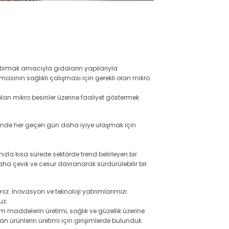
rtırmak amacıyla gıdaların yapılarıyla
masının sağlıklı çalışması için gerekli olan mikro
lan mikro besinler üzerine faaliyet göstermek
ilinde her geçen gün daha iyiye ulaşmak için
zla kısa sürede sektörde trend belirleyen bir
aha çevik ve cesur davranarak sürdürülebilir bir
z. İnovasyon ve teknoloji yatırımlarımızı
uz.
 maddelerin üretimi, sağlık ve güzellik üzerine
n ürünlerin üretimi için girişimlerde bulunduk.