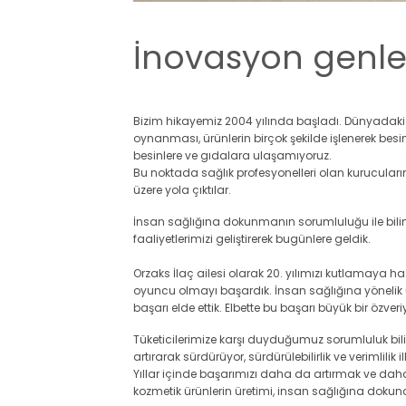
İnovasyon genle
Bizim hikayemiz 2004 yılında başladı. Dünyadaki 
oynanması, ürünlerin birçok şekilde işlenerek besi
besinlere ve gıdalara ulaşamıyoruz.
Bu noktada sağlık profesyonelleri olan kurucuları
üzere yola çıktılar.
İnsan sağlığına dokunmanın sorumluluğu ile bilim
faaliyetlerimizi geliştirerek bugünlere geldik.
Orzaks İlaç ailesi olarak 20. yılımızı kutlamaya h
oyuncu olmayı başardık. İnsan sağlığına yönelik ü
başarı elde ettik. Elbette bu başarı büyük bir özv
Tüketicilerimize karşı duyduğumuz sorumluluk bili
artırarak sürdürüyor, sürdürülebilirlik ve verimlili
Yıllar içinde başarımızı daha da artırmak ve daha
kozmetik ürünlerin üretimi, insan sağlığına dokuna