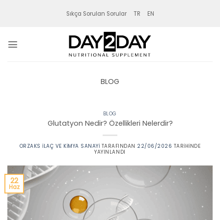
İçeriğe
Sıkça Sorulan Sorular
TR
EN
atla
BLOG
BLOG
Glutatyon Nedir? Özellikleri Nelerdir?
ORZAKS İLAÇ VE KIMYA SANAYI
TARAFINDAN
22/06/2026
TARIHINDE
YAYINLANDI
22
Haz