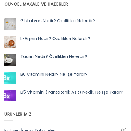
GÜNCEL MAKALE VE HABERLER
Glutatyon Nedir? Özellikleri Nelerdir?
Yorum
yok
Glutatyon
Nedir?
L-Arjinin Nedir? Özellikleri Nelerdir?
Özellikleri
Nelerdir?
Yorum
yok
L-
Arjinin
Taurin Nedir? Özellikleri Nelerdir?
Nedir?
Özellikleri
Yorum
Nelerdir?
yok
Taurin
Nedir?
B6 Vitamini Nedir? Ne İşe Yarar?
Özellikleri
Nelerdir?
Yorum
yok
B6
Vitamini
B5 Vitamini (Pantotenik Asit) Nedir, Ne İşe Yarar?
Nedir?
Ne
Yorum
İşe
yok
Yarar?
B5
Vitamini
(Pantotenik
ÜRÜNLERİMİZ
Asit)
Nedir,
Ne
İşe
Yarar?
Kolajen İçerikli Takviyeler
(13)