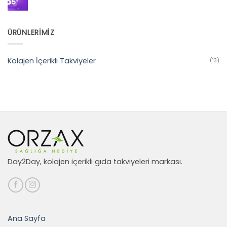
Ne
Yorum
İşe
yok
Yarar?
B5
Vitamini
(Pantotenik
ÜRÜNLERİMİZ
Asit)
Nedir,
Ne
İşe
Yarar?
Kolajen İçerikli Takviyeler
(13)
Day2Day, kolajen içerikli gıda takviyeleri markası.
Ana Sayfa