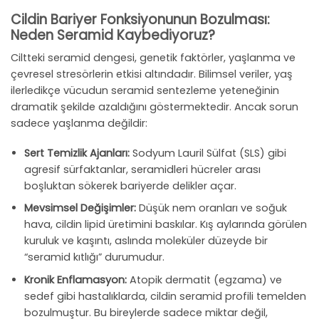
Cildin Bariyer Fonksiyonunun Bozulması:
Neden Seramid Kaybediyoruz?
Ciltteki seramid dengesi, genetik faktörler, yaşlanma ve
çevresel stresörlerin etkisi altındadır. Bilimsel veriler, yaş
ilerledikçe vücudun seramid sentezleme yeteneğinin
dramatik şekilde azaldığını göstermektedir. Ancak sorun
sadece yaşlanma değildir:
Sert Temizlik Ajanları:
Sodyum Lauril Sülfat (SLS) gibi
agresif sürfaktanlar, seramidleri hücreler arası
boşluktan sökerek bariyerde delikler açar.
Mevsimsel Değişimler:
Düşük nem oranları ve soğuk
hava, cildin lipid üretimini baskılar. Kış aylarında görülen
kuruluk ve kaşıntı, aslında moleküler düzeyde bir
“seramid kıtlığı” durumudur.
Kronik Enflamasyon:
Atopik dermatit (egzama) ve
sedef gibi hastalıklarda, cildin seramid profili temelden
bozulmuştur. Bu bireylerde sadece miktar değil,