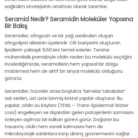
sağkalım stratejisinin anahtarı olarak tanımlar.
Seramid Nedir? Seramidin Moleküler Yapısına
Bir Bakış
Seramidler, sfingozin ve bir yağ asidinden oluşan
sfingolipid ailesinin üyeleridir. Cilt bariyerini oluşturan
lipidlerin yaklaşık %50’sini temsil ederler. Tersine
mühendislik prensibiyle cildin neden bu molekülü seçtiğini
incelediğimizde, seramidlerin hem yapısal bir dolgu
malzemesi hem de aktif bir sinyal molekülü olduğunu
görürüz.
Seramidler, hücreler arası boşlukta “lamelar tabakalar”
adı verilen, üst üste binmiş kristal yapılar oluşturur. Bu
yapılar, cildin su kaybını (TEWL – Trans-Epidermal Water
Loss) engelleyen ve dışarıdan gelen patojenlerin sızmasını
önleyen aşılmaz bir kalkan görevi görür. Doğanın bu
tasarımı, cildin hem esnek kalmasını hem de
mikrobiyolojik saldırılara karşı direnç göstermesini sağlar.