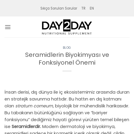
İçeriğe
Sıkça Sorulan Sorular
TR
EN
atla
BLOG
Seramidlerin Biyokimyası ve
Fonksiyonel Önemi
İnsan derisi, dış dünya ile iç ekosistemimiz arasında duran
en stratejik savunma hattıdır. Bu hattın en dış katmanı
olan
stratum corneum
, biyolojik bir mühendislik harikasıdır.
Bu tabakanın bütünlüğünü sağlayan ve “bariyer
fonksiyonu” dediğimiz hayati görevi yürüten temel bileşen
ise
Seramidlerdir.
Modern dermatoloji ve biyokimya,
seramidleri sadece bir kozmetik içerik olarak değil, cildin