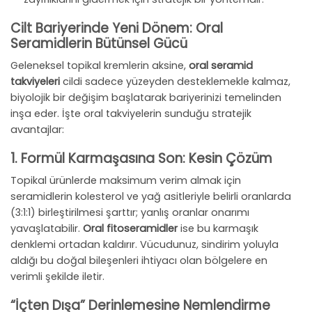
Cilt Bariyerinde Yeni Dönem: Oral
Seramidlerin Bütünsel Gücü
Geleneksel topikal kremlerin aksine,
oral seramid
takviyeleri
cildi sadece yüzeyden desteklemekle kalmaz,
biyolojik bir değişim başlatarak bariyerinizi temelinden
inşa eder. İşte oral takviyelerin sunduğu stratejik
avantajlar:
1. Formül Karmaşasına Son: Kesin Çözüm
Topikal ürünlerde maksimum verim almak için
seramidlerin kolesterol ve yağ asitleriyle belirli oranlarda
(3:1:1) birleştirilmesi şarttır; yanlış oranlar onarımı
yavaşlatabilir.
Oral fitoseramidler
ise bu karmaşık
denklemi ortadan kaldırır. Vücudunuz, sindirim yoluyla
aldığı bu doğal bileşenleri ihtiyacı olan bölgelere en
verimli şekilde iletir.
“İçten Dışa” Derinlemesine Nemlendirme