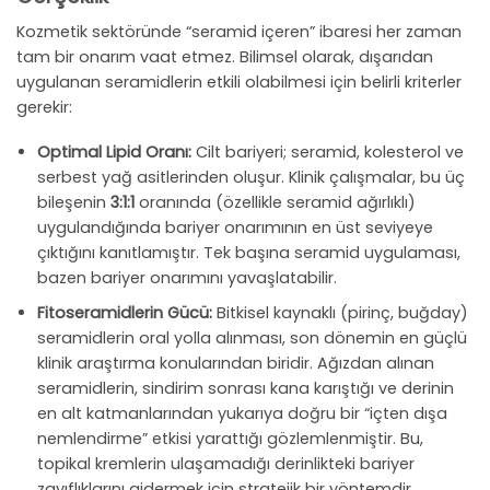
Kozmetik sektöründe “seramid içeren” ibaresi her zaman
tam bir onarım vaat etmez. Bilimsel olarak, dışarıdan
uygulanan seramidlerin etkili olabilmesi için belirli kriterler
gerekir:
Optimal Lipid Oranı:
Cilt bariyeri; seramid, kolesterol ve
serbest yağ asitlerinden oluşur. Klinik çalışmalar, bu üç
bileşenin
3:1:1
oranında (özellikle seramid ağırlıklı)
uygulandığında bariyer onarımının en üst seviyeye
çıktığını kanıtlamıştır. Tek başına seramid uygulaması,
bazen bariyer onarımını yavaşlatabilir.
Fitoseramidlerin Gücü:
Bitkisel kaynaklı (pirinç, buğday)
seramidlerin oral yolla alınması, son dönemin en güçlü
klinik araştırma konularından biridir. Ağızdan alınan
seramidlerin, sindirim sonrası kana karıştığı ve derinin
en alt katmanlarından yukarıya doğru bir “içten dışa
nemlendirme” etkisi yarattığı gözlemlenmiştir. Bu,
topikal kremlerin ulaşamadığı derinlikteki bariyer
zayıflıklarını gidermek için stratejik bir yöntemdir.