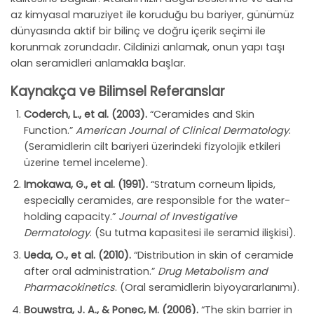
az kimyasal maruziyet ile koruduğu bu bariyer, günümüz
dünyasında aktif bir bilinç ve doğru içerik seçimi ile
korunmak zorundadır. Cildinizi anlamak, onun yapı taşı
olan seramidleri anlamakla başlar.
Kaynakça ve Bilimsel Referanslar
Coderch, L., et al. (2003).
“Ceramides and Skin
Function.”
American Journal of Clinical Dermatology
.
(Seramidlerin cilt bariyeri üzerindeki fizyolojik etkileri
üzerine temel inceleme).
Imokawa, G., et al. (1991).
“Stratum corneum lipids,
especially ceramides, are responsible for the water-
holding capacity.”
Journal of Investigative
Dermatology
. (Su tutma kapasitesi ile seramid ilişkisi).
Ueda, O., et al. (2010).
“Distribution in skin of ceramide
after oral administration.”
Drug Metabolism and
Pharmacokinetics
. (Oral seramidlerin biyoyararlanımı).
Bouwstra, J. A., & Ponec, M. (2006).
“The skin barrier in