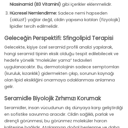
Niasinamid (B3 Vitamini)
gibi içerikler eklenmelidir.
Hücresel Nemlendirme:
Sadece nemi hapseden
(oklüzif) yağlar değil, cildin yapısına katılan (fizyolojik)
lipidler tercih edilmelidir.
Geleceğin Perspektifi: Sfingolipid Terapisi
Gelecekte, kişiye özel seramid profili analizi yapılarak,
hangi seramid tipinin eksik olduğu tespit edilebilecek ve
hedefe yönelik “moleküler yama” tedavileri
uygulanacaktır. Bu, dermatolojinin sadece semptomları
(kuruluk, kızarıklık) gidermekten çıkıp, sorunun kaynağı
olan lipid eksikliğini onarmaya odaklanması anlamına
gelir.
Seramidle Biyolojik Zırhımızı Korumak
Seramidler, insan vücudunun dış dünyaya karşı geliştirdiği
en sofistike savunma aracıdır. Cildin sağlıklı, parlak ve
dirençli görünmesi, bu görünmez moleküler harcın
kalitesine bağlıdır. Atalarımızın doğal beslenme ve daha