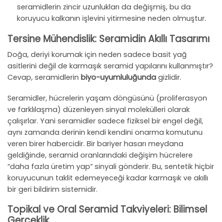
seramidlerin zincir uzunlukları da değişmiş, bu da
koruyucu kalkanın işlevini yitirmesine neden olmuştur.
Tersine Mühendislik: Seramidin Akıllı Tasarımı
Doğa, deriyi korumak için neden sadece basit yağ
asitlerini değil de karmaşık seramid yapılarını kullanmıştır?
Cevap, seramidlerin
biyo-uyumluluğunda
gizlidir.
Seramidler, hücrelerin yaşam döngüsünü (proliferasyon
ve farklılaşma) düzenleyen sinyal molekülleri olarak
çalışırlar. Yani seramidler sadece fiziksel bir engel değil,
aynı zamanda derinin kendi kendini onarma komutunu
veren birer habercidir. Bir bariyer hasarı meydana
geldiğinde, seramid oranlarındaki değişim hücrelere
“daha fazla üretim yap” sinyali gönderir. Bu, sentetik hiçbir
koruyucunun taklit edemeyeceği kadar karmaşık ve akıllı
bir geri bildirim sistemidir.
Topikal ve Oral Seramid Takviyeleri: Bilimsel
Gerçeklik