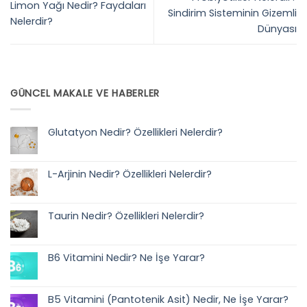
Limon Yağı Nedir? Faydaları
Sindirim Sisteminin Gizemli
Nelerdir?
Dünyası
GÜNCEL MAKALE VE HABERLER
Glutatyon Nedir? Özellikleri Nelerdir?
Yorum
yok
Glutatyon
Nedir?
L-Arjinin Nedir? Özellikleri Nelerdir?
Özellikleri
Nelerdir?
Yorum
yok
L-
Arjinin
Taurin Nedir? Özellikleri Nelerdir?
Nedir?
Özellikleri
Yorum
Nelerdir?
yok
Taurin
Nedir?
B6 Vitamini Nedir? Ne İşe Yarar?
Özellikleri
Nelerdir?
Yorum
yok
B6
Vitamini
B5 Vitamini (Pantotenik Asit) Nedir, Ne İşe Yarar?
Nedir?