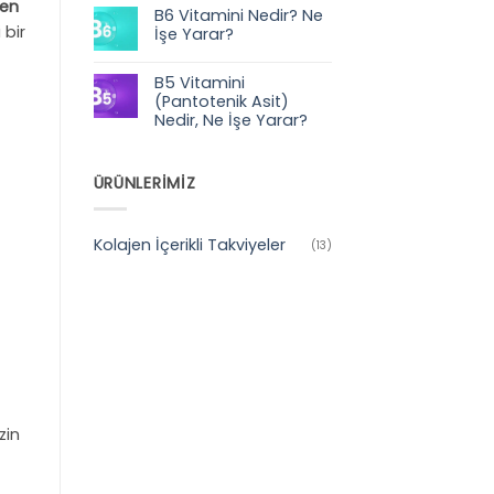
yok
 en
B6 Vitamini Nedir? Ne
Taurin
Nedir?
 bir
İşe Yarar?
Özellikleri
Nelerdir?
Yorum
yok
B5 Vitamini
B6
Vitamini
(Pantotenik Asit)
Nedir?
Nedir, Ne İşe Yarar?
Ne
İşe
Yorum
Yarar?
yok
B5
Vitamini
ÜRÜNLERİMİZ
(Pantotenik
Asit)
Nedir,
Ne
Kolajen İçerikli Takviyeler
(13)
İşe
Yarar?
zin