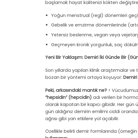
başlamak hayat kalitenizi kökten değiştireb
Yoğun menstrual (regl) dönemleri geçi
Gebelik ve emzirme dönemlerinde (art
Yetersiz beslenme, vegan veya vejetary
Geçmeyen kronik yorgunluk, saç dökülmes
Yeni Bir Yaklaşım: Demiri İki Günde Bir (Gün
Son yıllarda yapılan klinik araştırmalar ve
bozan bir yöntemi ortaya koyuyor:
Demiri
Peki, arkasındaki mantık ne?
> Vücudumuza 
“hepsidin” (hepcidin)
adı verilen bir horm
olarak kapatan bir kapıcı gibidir. Her gün 
gün aldığınız demirin emilimi ciddi oranda
ağrısı gibi yan etkilere yol açabilir.
Özellikle belirli demir formlarında (örneğin