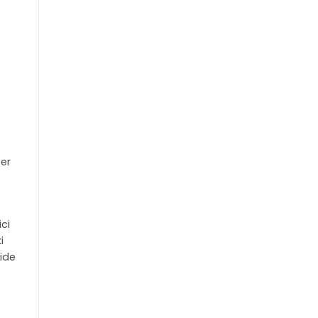
ber
ci
i
mide