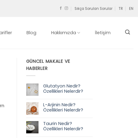
Sıkça Sorulan Sorular
TR
EN
arifler
Blog
Hakkımızda
İletişim
GÜNCEL MAKALE VE
HABERLER
Glutatyon Nedir?
Özellikleri Nelerdir?
Yorum
yok
L-Arjinin Nedir?
Glutatyon
rn
Nedir?
Özellikleri Nelerdir?
Özellikleri
Nelerdir?
Yorum
yok
Taurin Nedir?
L-
Arjinin
Özellikleri Nelerdir?
Nedir?
Özellikleri
Yorum
Nelerdir?