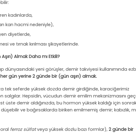
ilir:
ren kadınlarda,
an kan hacmi nedeniyle),
en diyetlerde,
i ve tırnak kırılması şikayetlerinde.
 Aşırı) Almak Daha mı Etkili?
 tıp dünyasındaki yeni görüşler, demir takviyesi kullanımında ez
 her gün yerine 2 günde bir (gün aşırı) almak.
tek seferde yüksek dozda demir girdiğinde, karaciğerimiz
on salgılar. Hepsidin, vücudun demir emilim mekanizmasını geçi
üst üste demir aldığınızda, bu hormon yüksek kaldığı için sonrak
 düşebilir ve bağırsaklarda biriken emilmemiş demir; kabızlık, 
 oral
ferroz sülfat
veya yüksek dozlu bazı formlar),
2 günde bir