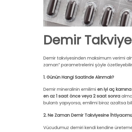
Demir Takviye
Demir takviyesinden maksimum verimi almak
zaman” parametrelerini şöyle özetleyebiliri
1. Günün Hangi Saatinde Alınmalı?
Demir mineralinin emilimi
en iyi aç karnına
en az 1 saat önce veya 2 saat sonra
alman
bulantı yapıyorsa, emilimi biraz azaltsa bil
2. Ne Zaman Demir Takviyesine İhtiyacımız
Vücudumuz demiri kendi kendine üretemez