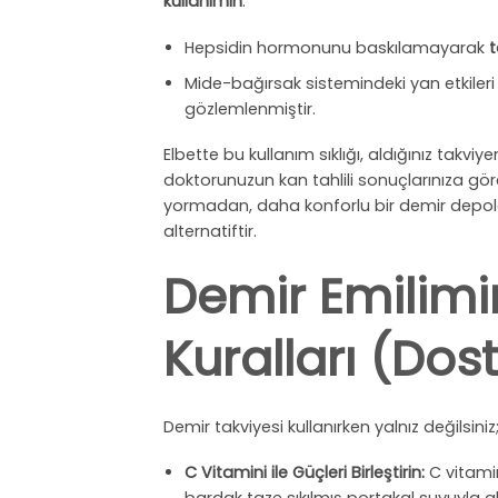
kullanımın
:
Hepsidin hormonunu baskılamayarak
t
Mide-bağırsak sistemindeki yan etkileri (ka
gözlemlenmiştir.
Elbette bu kullanım sıklığı, aldığınız takv
doktorunuzun kan tahlili sonuçlarınıza g
yormadan, daha konforlu bir demir depolar
alternatiftir.
Demir Emilimin
Kuralları (Dos
Demir takviyesi kullanırken yalnız değilsini
C Vitamini ile Güçleri Birleştirin:
C vitamin