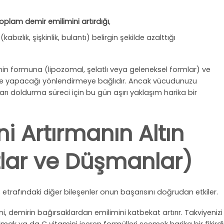
oplam demir emilimini artırdığı
,
bızlık, şişkinlik, bulantı) belirgin şekilde azalttığı
iyenin formuna (lipozomal, şelatlı veya geleneksel formlar) ve
öre yapacağı yönlendirmeye bağlıdır. Ancak vücudunuzu
ı doldurma süreci için bu gün aşırı yaklaşım harika bir
i Artırmanın Altın
tlar ve Düşmanlar)
z; etrafındaki diğer bileşenler onun başarısını doğrudan etkiler.
i, demirin bağırsaklardan emilimini katbekat artırır. Takviyenizi 