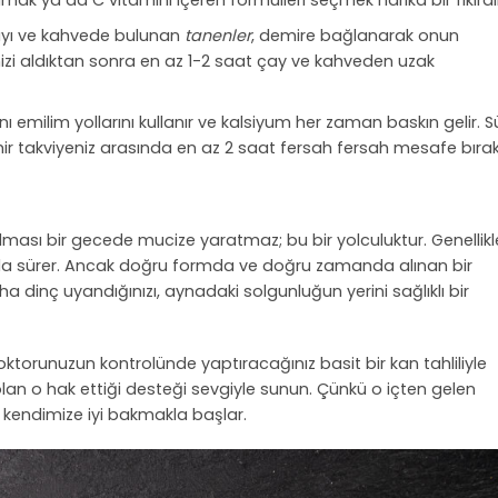
mak ya da C vitamini içeren formülleri seçmek harika bir fikirdir
yı ve kahvede bulunan
tanenler
, demire bağlanarak onun
izi aldıktan sonra en az 1-2 saat çay ve kahveden uzak
 emilim yollarını kullanır ve kalsiyum her zaman baskın gelir. Sü
mir takviyeniz arasında en az 2 saat fersah fersah mesafe bırak
ası bir gecede mucize yaratmaz; bu bir yolculuktur. Genellikl
a sürer. Ancak doğru formda ve doğru zamanda alınan bir
a dinç uyandığınızı, aynadaki solgunluğun yerini sağlıklı bir
orunuzun kontrolünde yaptıracağınız basit bir kan tahliliyle
 olan o hak ettiği desteği sevgiyle sunun. Çünkü o içten gelen
e kendimize iyi bakmakla başlar.