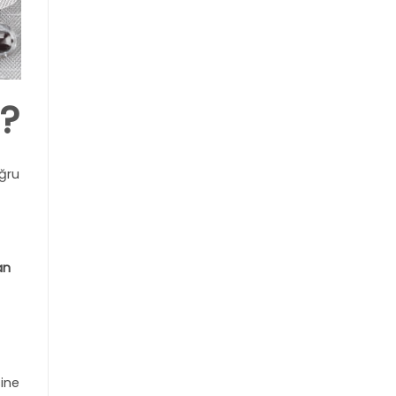
?
oğru
an
ine