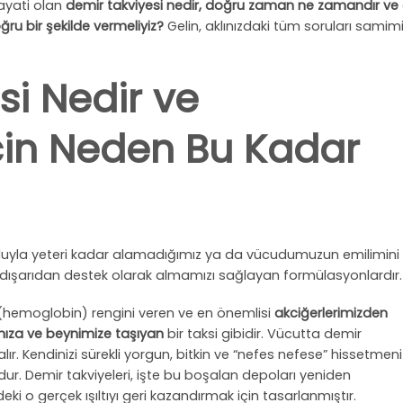
hayati olan
demir takviyesi nedir, doğru zaman ne zamandır ve
u bir şekilde vermeliyiz?
Gelin, aklınızdaki tüm soruları samimi
si Nedir ve
in Neden Bu Kadar
yoluyla yeteri kadar alamadığımız ya da vücudumuzun emilimini
 dışarıdan destek olarak almamızı sağlayan formülasyonlardır.
e (hemoglobin) rengini veren ve en önemlisi
akciğerlerimizden
mıza ve beynimize taşıyan
bir taksi gibidir. Vücutta demir
ır. Kendinizi sürekli yorgun, bitkin ve “nefes nefese” hissetmeni
ur. Demir takviyeleri, işte bu boşalan depoları yeniden
zdeki o gerçek ışıltıyı geri kazandırmak için tasarlanmıştır.