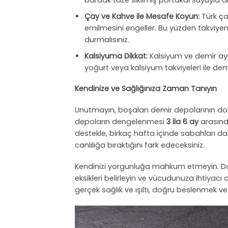
bardak taze sıkılmış portakal suyuyla al
Çay ve Kahve ile Mesafe Koyun:
Türk ça
emilmesini engeller. Bu yüzden takviyen
durmalısınız.
Kalsiyuma Dikkat:
Kalsiyum ve demir aynı
yoğurt veya kalsiyum takviyeleri ile de
Kendinize ve Sağlığınıza Zaman Tanıyın
Unutmayın, boşalan demir depolarının dolm
depoların dengelenmesi
3 ila 6 ay
arasınd
destekle, birkaç hafta içinde sabahları dah
canlılığa bıraktığını fark edeceksiniz.
Kendinizi yorgunluğa mahkum etmeyin. Dokt
eksikleri belirleyin ve vücudunuza ihtiyacı
gerçek sağlık ve ışıltı, doğru beslenmek v