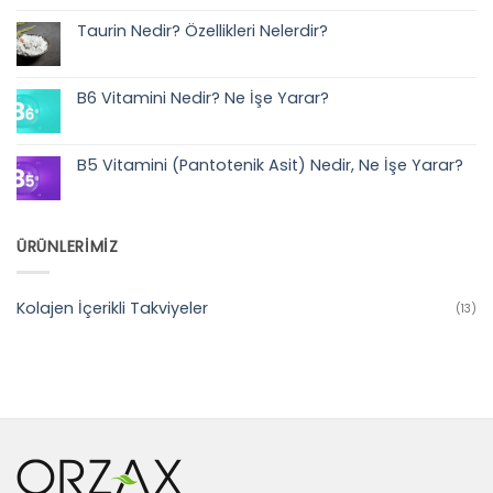
L-
Arjinin
Taurin Nedir? Özellikleri Nelerdir?
Nedir?
Özellikleri
Yorum
Nelerdir?
yok
Taurin
Nedir?
B6 Vitamini Nedir? Ne İşe Yarar?
Özellikleri
Nelerdir?
Yorum
yok
B6
Vitamini
B5 Vitamini (Pantotenik Asit) Nedir, Ne İşe Yarar?
Nedir?
Ne
Yorum
İşe
yok
Yarar?
B5
Vitamini
(Pantotenik
ÜRÜNLERİMİZ
Asit)
Nedir,
Ne
İşe
Yarar?
Kolajen İçerikli Takviyeler
(13)