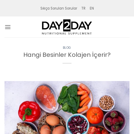
İçeriğe
Sıkça Sorulan Sorular
TR
EN
atla
BLOG
Hangi Besinler Kolajen İçerir?