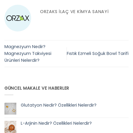
ORZAKS İLAÇ VE KIMYA SANAYI
Magnezyum Nedir?
Magnezyum Takviyesi
Fıstık Ezmeli Soğuk Bowl Tarifi
Ürünleri Nelerdir?
GÜNCEL MAKALE VE HABERLER
Glutatyon Nedir? Özellikleri Nelerdir?
Yorum
yok
Glutatyon
Nedir?
L-Arjinin Nedir? Özellikleri Nelerdir?
Özellikleri
Nelerdir?
Yorum
yok