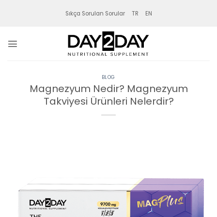
İçeriğe
Sıkça Sorulan Sorular
TR
EN
atla
BLOG
Magnezyum Nedir? Magnezyum
Takviyesi Ürünleri Nelerdir?