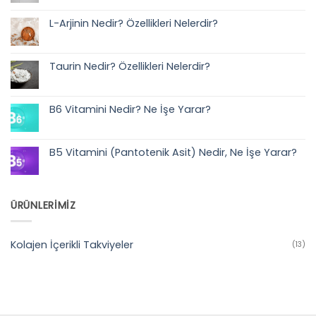
yok
Glutatyon
Nedir?
L-Arjinin Nedir? Özellikleri Nelerdir?
Özellikleri
Nelerdir?
Yorum
yok
L-
Arjinin
Taurin Nedir? Özellikleri Nelerdir?
Nedir?
Özellikleri
Yorum
Nelerdir?
yok
Taurin
Nedir?
B6 Vitamini Nedir? Ne İşe Yarar?
Özellikleri
Nelerdir?
Yorum
yok
B6
Vitamini
B5 Vitamini (Pantotenik Asit) Nedir, Ne İşe Yarar?
Nedir?
Ne
Yorum
İşe
yok
Yarar?
B5
Vitamini
(Pantotenik
ÜRÜNLERİMİZ
Asit)
Nedir,
Ne
İşe
Yarar?
Kolajen İçerikli Takviyeler
(13)