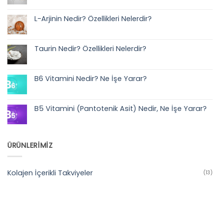
yok
Glutatyon
Nedir?
L-Arjinin Nedir? Özellikleri Nelerdir?
Özellikleri
Nelerdir?
Yorum
yok
L-
Arjinin
Taurin Nedir? Özellikleri Nelerdir?
Nedir?
Özellikleri
Yorum
Nelerdir?
yok
Taurin
Nedir?
B6 Vitamini Nedir? Ne İşe Yarar?
Özellikleri
Nelerdir?
Yorum
yok
B6
Vitamini
B5 Vitamini (Pantotenik Asit) Nedir, Ne İşe Yarar?
Nedir?
Ne
Yorum
İşe
yok
Yarar?
B5
Vitamini
(Pantotenik
ÜRÜNLERİMİZ
Asit)
Nedir,
Ne
İşe
Yarar?
Kolajen İçerikli Takviyeler
(13)