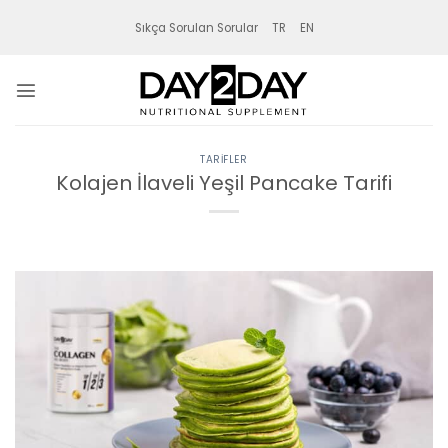
İçeriğe
Sıkça Sorulan Sorular
TR
EN
atla
TARIFLER
Kolajen İlaveli Yeşil Pancake Tarifi